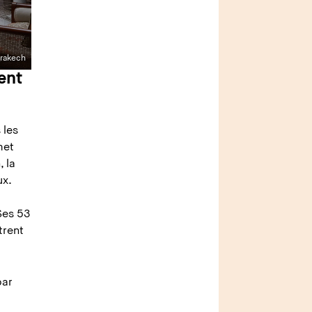
rrakech
ent
 les
met
, la
ux.
Ses 53
trent
par