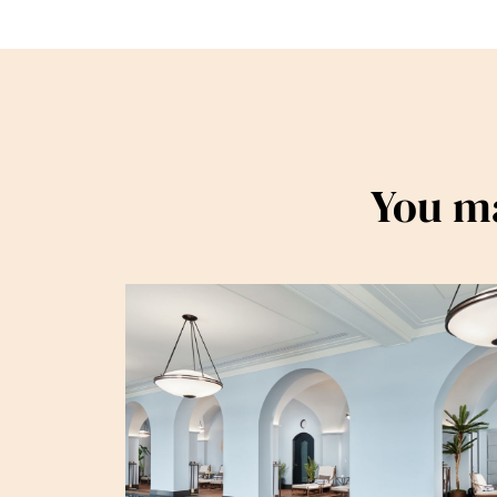
You ma