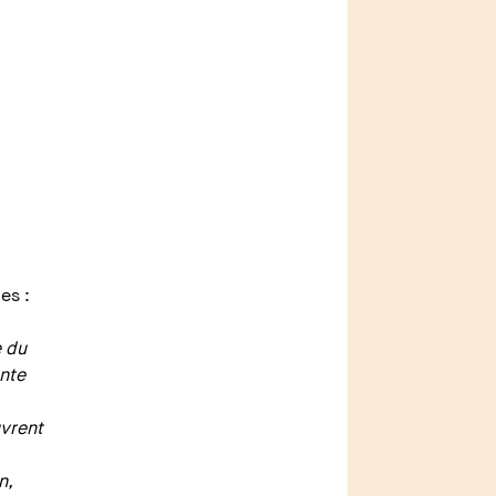
pes :
e du
ente
uvrent
n,