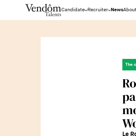
Candidate
Recruiter
News
About
The 
Ro
pa
mo
Wo
Le R