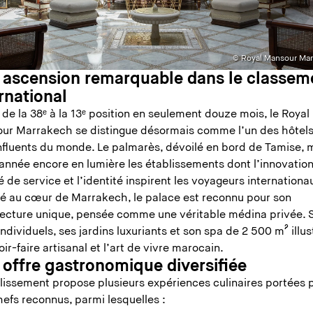
© Royal Mansour Ma
 ascension remarquable dans le classem
ernational
de la 38ᵉ à la 13ᵉ position en seulement douze mois, le Royal
ur Marrakech se distingue désormais comme l’un des hôtels
influents du monde. Le palmarès, dévoilé en bord de Tamise, 
année encore en lumière les établissements dont l’innovation
é de service et l’identité inspirent les voyageurs internationa
llé au cœur de Marrakech, le palace est reconnu pour son
tecture unique, pensée comme une véritable médina privée. 
individuels, ses jardins luxuriants et son spa de 2 500 m² illus
oir-faire artisanal et l’art de vivre marocain.
 offre gastronomique diversifiée
blissement propose plusieurs expériences culinaires portées 
hefs reconnus, parmi lesquelles :