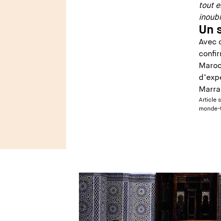
tout 
inoub
Un 
Avec 
confi
Maroc.
d’expé
Marra
Article 
monde-t