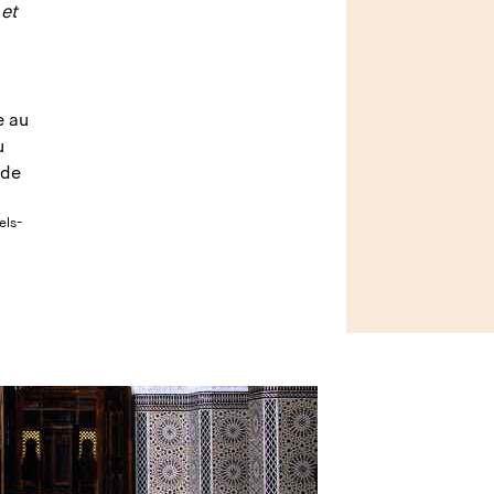
 et
e au
u
 de
els-