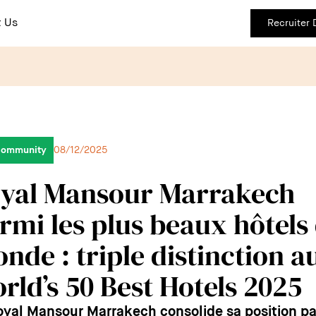
 Us
Recruiter
community
08/12/2025
yal Mansour Marrakech
rmi les plus beaux hôtels
nde : triple distinction a
rld’s 50 Best Hotels 2025
oyal Mansour Marrakech consolide sa position p