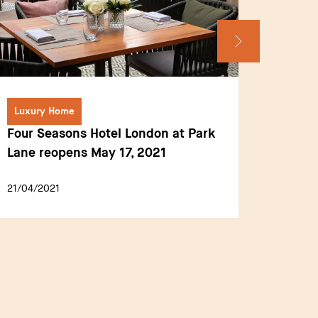
Luxury Home
Luxury
Four Seasons Hotel London at Park
Mine &
Lane reopens May 17, 2021
Michel
execut
21/04/2021
15/06/2