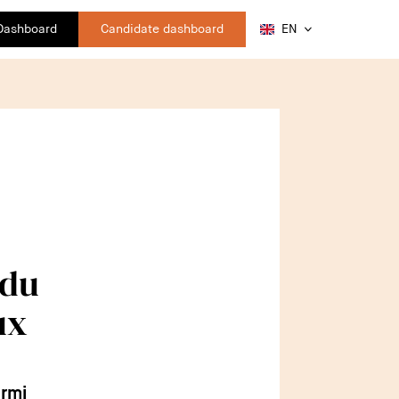
 Dashboard
Candidate dashboard
EN
 du
ux
armi