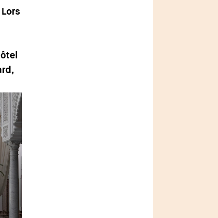
 Lors
Hôtel
rd,