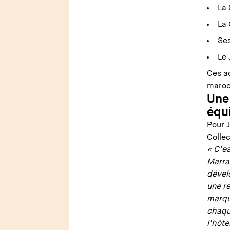
La
La 
Se
Le 
Ces ad
maroc
Une
équ
Pour 
Collec
« C’es
Marra
dévelo
une re
marqu
chaqu
l’hôte