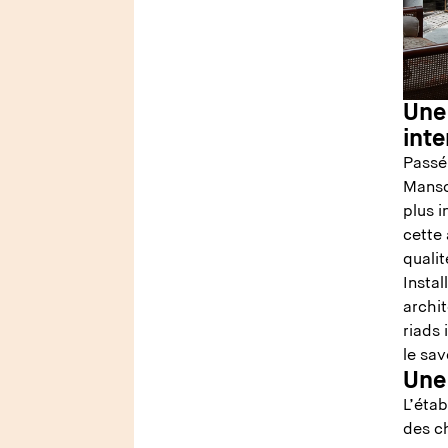
Une
int
Passé 
Manso
plus 
cette 
qualit
Insta
archi
riads 
le sav
Une
L’éta
des c