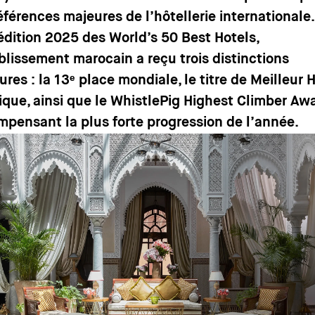
éférences majeures de l’hôtellerie internationale.
’édition 2025 des World’s 50 Best Hotels,
ablissement marocain a reçu trois distinctions
res : la 13ᵉ place mondiale, le titre de Meilleur 
rique, ainsi que le WhistlePig Highest Climber Awa
mpensant la plus forte progression de l’année.