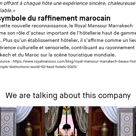
en offrant à chaque hôte une expérience sincère, chaleureuse
liable.»
symbole du raffinement marocain
cette nouvelle reconnaissance, le Royal Mansour Marrakech
rme son rôle d’acteur important de l’hôtellerie haut de gamm
 Plus qu’un établissement hôtelier, il s’affirme comme un lie
rience culturelle et sensorielle, contribuant au rayonnement
kech et du Maroc sur la scène touristique mondiale.
source :
https://www.royalmansour.com/blog/royal-mansour-marrakech-beaux-hot
riple-distinctions-world-50-best-hotels-2025/
We are talking about this company