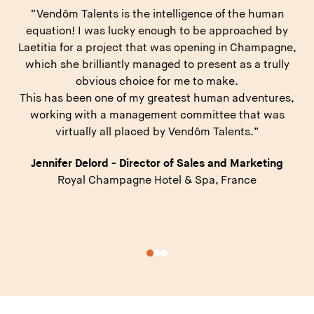
man
“Vendôm Talents is the best recruitment agency I'v
 by
worked with. In 2020, they helped me secure the
agne,
Director of F&B position at Maradiva Villa Resort &
ully
Spa in Mauritius, and in 2022, they assisted with m
current role at The Ritz-Carlton Bahrain.
ures,
Incredibly talented, Vendôm Talents never misses 
was
follow-up call and is a pleasure to work with. Their
team excels as talented sourcers, recruiters, and
leaders.”
ing
Melanie Munoz - Cluster Director of Food and
Beverage
Emmar Hospitality Group, Bahrain