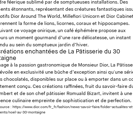
dre féerique sublimé par de somptueuses installations. Des
ents étonnants, représentant des créatures fantastiques iss
tifs Dior Around The World, Millefiori Unicorn et Dior Cabinet
rennent la forme de lions, licornes, coraux et hippocampes.
uivant ce voyage onirique, un café éphémère propose aux
urs un moment gourmand d’une rare délicatesse, un instant
ndu au sein du somptueux jardin d’hiver.
créations enchantées de La Pâtisserie du 30
taigne
ge à la passion gastronomique de Monsieur Dior, La Pâtisse
évoile en exclusivité une bûche d’exception ainsi qu'une séri
s chocolatés, disponibles sur place ou à emporter dans un co
tement conçu. Ces créations raffinées, fruit du savoir-faire d
mbert et de son chef pâtissier Romuald Bizart, invitent à une
ence culinaire empreinte de sophistication et de perfection.
source :
https://www.dior.com/fr_fr/fashion/news-savoir-faire/folder-actualites-et
nts/noel-au-30-montaigne