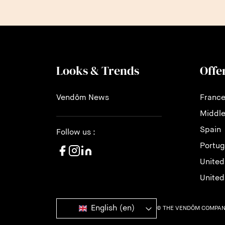
Looks & Trends
Offe
Vendôm News
Franc
Middle
Spain
Follow us :
Portug
United
Unite
English (en)
© THE VENDÔM COMPANY