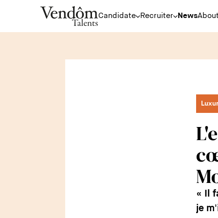
Candidate
Recruiter
News
About
Luxu
L'
cœ
Mo
« Il 
je m'