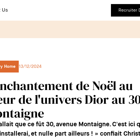
 Us
Recruiter
ry Home
13/12/2024
enchantement de Noël au
ur de l'univers Dior au 3
ntaigne
fallait que ce fût 30, avenue Montaigne. C'est ici 
installerai, et nulle part ailleurs ! » confiait Chris