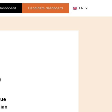
 Dashboard
Candidate dashboard
EN
0
que
tian