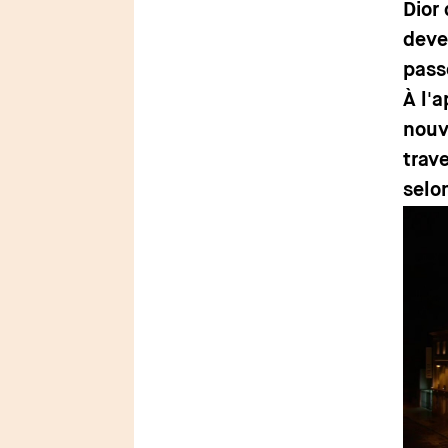
Dior
deve
pass
À l'
nouv
trav
selo