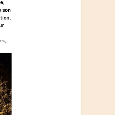
e,
e son
tion.
ur
 »,