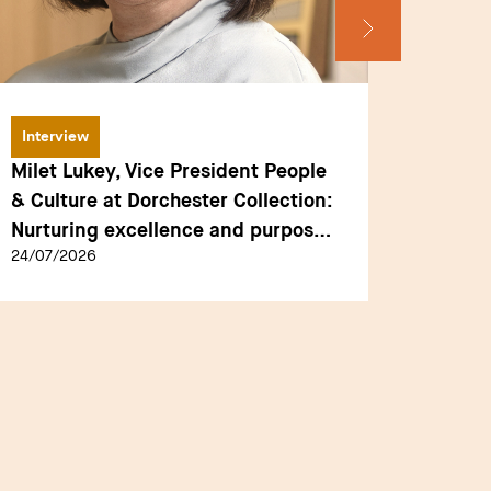
Interview
Luxury
Milet Lukey, Vice President People
Accor 
& Culture at Dorchester Collection:
Undisc
Nurturing excellence and purpose
Grand 
24/07/2026
05/02/2
at the heart of luxury hospitality