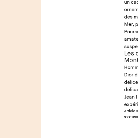
un ca
ornem
des mo
Mer, p
Pours
amate
suspe
Les 
Mon
Homma
Dior d
délice
délica
Jean I
expéri
Article 
eveneme