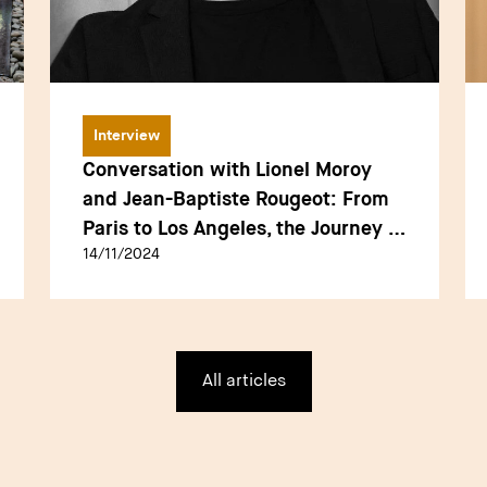
Interview
Conversation with Lionel Moroy
and Jean-Baptiste Rougeot: From
Paris to Los Angeles, the Journey of
14/11/2024
a French Designer in the Luxury
Eyewear Industry
All articles