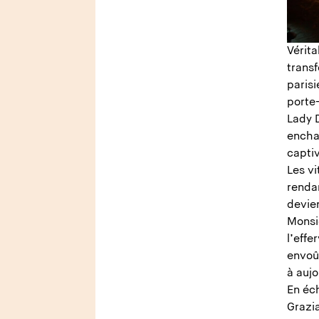
Vérita
trans
parisi
porte-
Lady 
encha
capti
Les vi
renda
devien
Monsie
l’effe
envoû
à aujo
En éch
Grazia