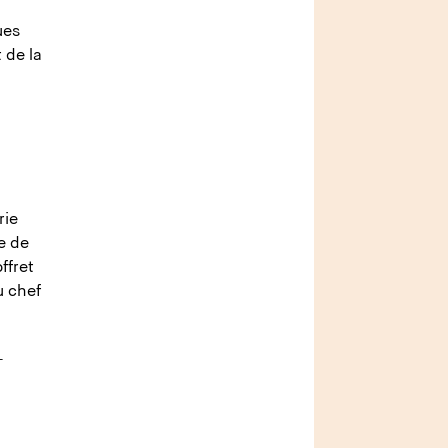
ues
 de la
rie
e de
ffret
u chef
-