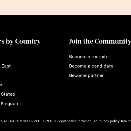
rs by Country
Join the Communit
e
Become a recruiter
 East
Become a candidate
Become partner
al
 States
d Kingdom
, ALL RIGHTS RESERVED
• CRÉDITS
Legal notice
Terms of use
Privacy policy
Data p