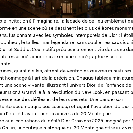
ble invitation à l'imaginaire, la façade de ce lieu emblématiq
forme en une scène où se dessinent les plus célèbres monum
ens, fusionnant avec les symboles intemporels de Dior : l’étoi
bonheur, le tailleur Bar légendaire, sans oublier les sacs ico
Dior et Saddle. Ces motifs précieux prennent vie dans une da
nteresse, métamorphosée en une chorégraphie visuelle
vante.
trines, quant à elles, offrent de véritables œuvres miniatures,
nt hommage à l'art de la précision. Chaque tableau miniatur
t une scène vivante, illustrant l'univers Dior, de l'enfance de
ur Dior à Granville à la révolution du New Look, en passant 
rvescence des défilés et de leurs secrets. Une bande-son
tante accompagne ces scènes, retraçant l'évolution de Dior 
urd’hui, à travers tous les univers du 30 Montaigne.
o aux inspirations du défilé Dior Croisière 2025 imaginé par
 Chiuri, la boutique historique du 30 Montaigne offre aux visi