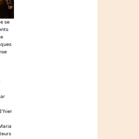
ue se
ents
le
niques
nse
e
par
d’hier
 Maria
teurs