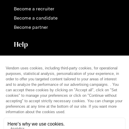
Become a recruiter
Become a candidate
Become partner
Help
Contact us
Pricing
FAQ
Press
English (en)
© THE VENDÔM COMPANY, ALL RIGHTS RESERVED
• CRÉDITS
Legal notice
Terms of use