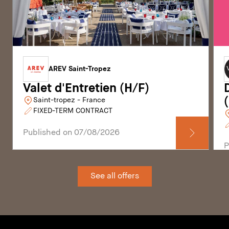
AREV Saint-Tropez
Valet d'Entretien (H/F)
Saint-tropez - France
FIXED-TERM CONTRACT
Published on 07/08/2026
P
See all offers