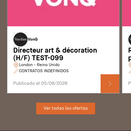
VonQ
Directeur art & décoration
(H/F) TEST-099
London - Reino Unido
CONTRATOS INDEFINIDOS
Publicado el 05/08/2026
P
Ver todas las ofertas