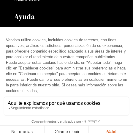
Ayuda
Contáctanos
Nuestras tarifas
Preguntas frecuentes
Prensa
español (es)
© THE VENDÔM COMPANY, TODOS LOS DERECHOS RESERVADOS
• CRÉDITOS
Aviso legal
Condiciones generales
Política de privacidad
Tratamiento de datos