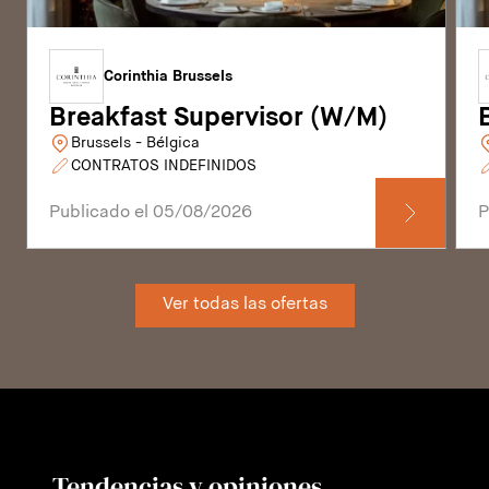
Corinthia Brussels
Breakfast Supervisor (W/M)
Brussels - Bélgica
CONTRATOS INDEFINIDOS
Publicado el 05/08/2026
P
Ver todas las ofertas
Tendencias y opiniones