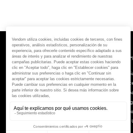
Tendencias y opiniones
Ofer
Noticias de Vendôm
Franci
Orient
Españ
Síguenos :
Portug
Estado
Reino 