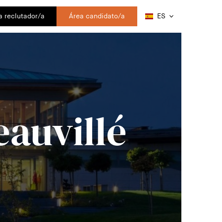
a reclutador/a
Área candidato/a
ES
eauvillé