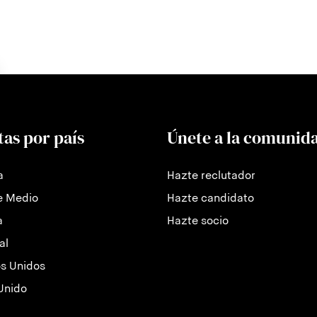
tas por país
Únete a la comunid
a
Hazte reclutador
e Medio
Hazte candidato
a
Hazte socio
al
s Unidos
Unido