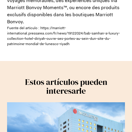
voyages mémorables, des expériences uniques via
Marriott Bonvoy Moments™, ou encore des produits
exclusifs disponibles dans les boutiques Marriott
Bonvoy.
Fuente del articulo :
https://marriott-
international.pressarea.com/fr/news/19122024/bab-samhan-a-luxury-
collection-hotel-diriyah-ouvre-ses-portes-au-sein-dun-site-du-
patrimoine-mondial-de-lunesco-riyadh
Estos artículos pueden
interesarle