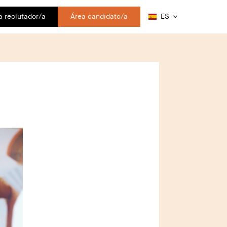
a reclutador/a
Área candidato/a
ES