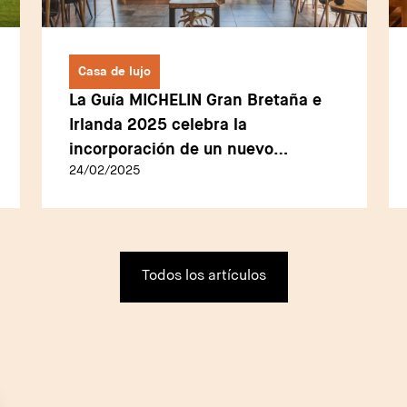
Casa de lujo
La Guía MICHELIN Gran Bretaña e
Irlanda 2025 celebra la
incorporación de un nuevo
24/02/2025
restaurante de tres estrellas
Todos los artículos