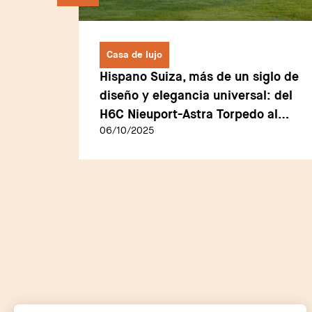
Casa de lujo
Hispano Suiza, más de un siglo de
de
diseño y elegancia universal: del
H6C Nieuport-Astra Torpedo al
06/10/2025
Sagrera