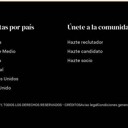
tas por país
Únete a la comunid
a
Hazte reclutador
e Medio
Hazte candidato
a
Hazte socio
al
s Unidos
Unido
Y, TODOS LOS DERECHOS RESERVADOS
• CRÉDITOS
Aviso legal
Condiciones gener