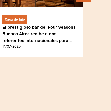
Casa de lujo
Casa de
El prestigioso bar del Four Seasons
Cellco
Buenos Aires recibe a dos
cosmét
referentes internacionales para
Bahía 
11/07/2025
22/01/2
una velada única