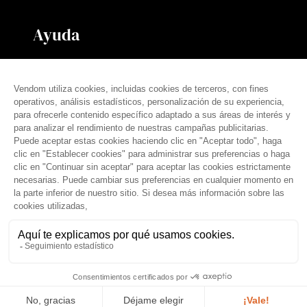
Ayuda
Contáctanos
Nuestras tarifas
Preguntas frecuentes
Prensa
español (es)
© THE VENDÔM COMPANY, TODOS LOS DERECHOS RESERVADOS
• CRÉDITOS
Aviso legal
Condiciones generales
Política de privacidad
Tratamiento de datos