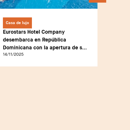
Casa de lujo
La com
Eurostars Hotel Company
Zimme
desembarca en República
tienda
Dominicana con la apertura de su
Zúrich
14/11/2025
13/08/2
primer resort de lujo en Samaná