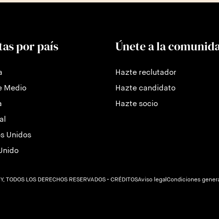
tas por país
Únete a la comunid
a
Hazte reclutador
e Medio
Hazte candidato
a
Hazte socio
al
s Unidos
Unido
Y, TODOS LOS DERECHOS RESERVADOS
• CRÉDITOS
Aviso legal
Condiciones gener