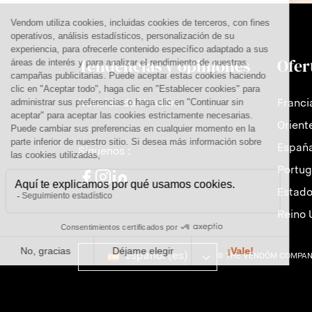
Tendencias y opiniones
Ofer
Noticias de Vendôm
Franci
Orient
Españ
Síguenos :
Portug
Estado
Reino 
español (es)
© THE VENDÔM COMPAN