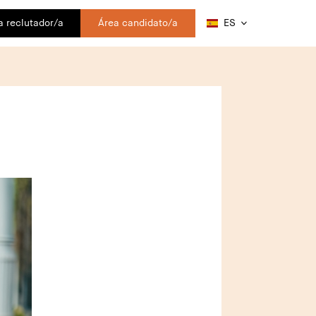
a reclutador/a
Área candidato/a
ES