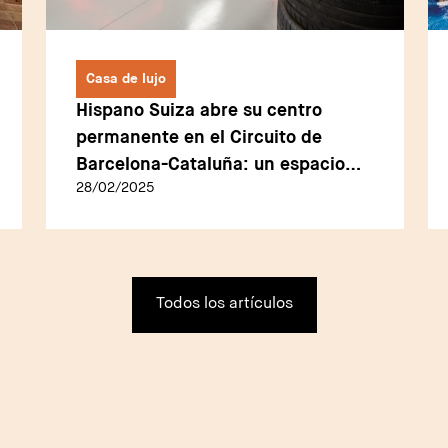
Casa de lujo
Hispano Suiza abre su centro
permanente en el Circuito de
Barcelona-Cataluña: un espacio
28/02/2025
exclusivo que fusiona lujo y altas
prestaciones
Todos los artículos