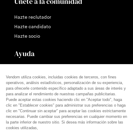
Únete a la comunidad
Hazte reclutador
Hazte candidato
Hazte socio
Ayuda
Contáctanos
Nuestras tarifas
Preguntas frecuentes
Prensa
español (es)
© THE VENDÔM COMPANY, TODOS LOS DERECHOS RESERVADOS