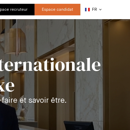
pace recruteur
Espace candidat
FR
ernationale
xe
faire et savoir être.