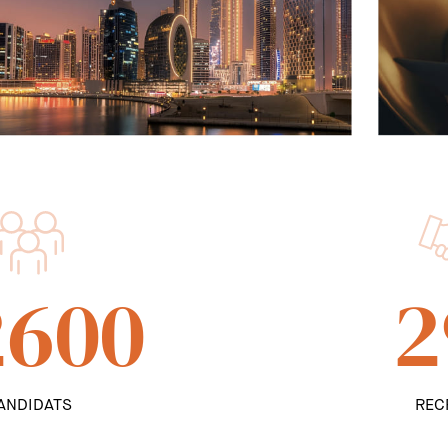
2600
2
ANDIDATS
REC