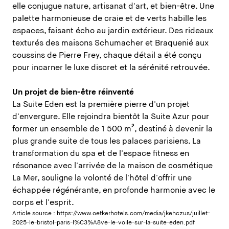
elle conjugue nature, artisanat d'art, et bien-être. Une
palette harmonieuse de craie et de verts habille les
espaces, faisant écho au jardin extérieur. Des rideaux
texturés des maisons Schumacher et Braquenié aux
coussins de Pierre Frey, chaque détail a été conçu
pour incarner le luxe discret et la sérénité retrouvée.
Un projet de bien-être réinventé
La Suite Eden est la première pierre d'un projet
d'envergure. Elle rejoindra bientôt la Suite Azur pour
former un ensemble de 1 500 m², destiné à devenir la
plus grande suite de tous les palaces parisiens. La
transformation du spa et de l'espace fitness en
résonance avec l'arrivée de la maison de cosmétique
La Mer, souligne la volonté de l'hôtel d'offrir une
échappée régénérante, en profonde harmonie avec le
corps et l'esprit.
Article source :
https://www.oetkerhotels.com/media/jkehczus/juillet-
2025-le-bristol-paris-l%C3%A8ve-le-voile-sur-la-suite-eden.pdf