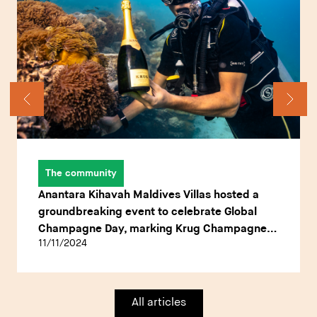
The community
Anantara Kihavah Maldives Villas hosted a
groundbreaking event to celebrate Global
Champagne Day, marking Krug Champagne's
11/11/2024
first-ever underwater tasting
All articles