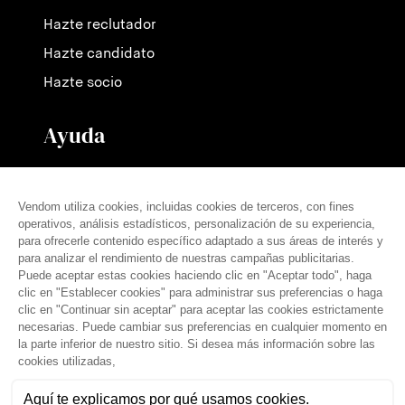
Hazte reclutador
Hazte candidato
Hazte socio
Ayuda
Contáctanos
Nuestras tarifas
Preguntas frecuentes
Prensa
español (es)
© THE VENDÔM COMPANY, TODOS LOS DERECHOS RESERVADOS
• CRÉDITOS
Aviso legal