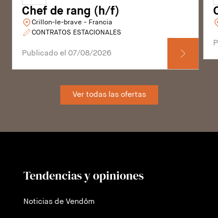
Chef de rang (h/f)
Crillon-le-brave - Francia
CONTRATOS ESTACIONALES
P
Publicado el 07/08/2026
Ver todas las ofertas
Tendencias y opiniones
Noticias de Vendôm