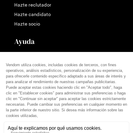
Hazte reclutador
Hazte candidato
Hazte socio
Ayuda
Contáctanos
Nuestras tarifas
Preguntas frecuentes
Prensa
español (es)
© THE VENDÔM COMPANY, TODOS LOS DERECHOS RESERVADOS
• CRÉDITOS
Aviso legal
Condiciones generales