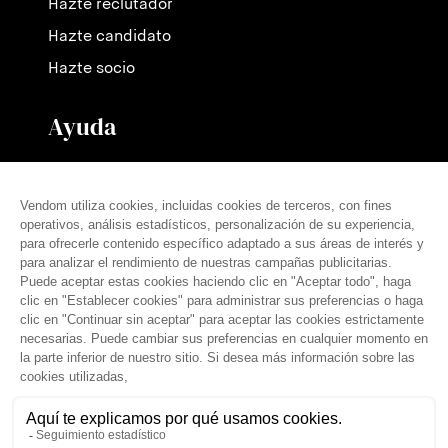
Hazte reclutador
Hazte candidato
Hazte socio
Ayuda
Contáctanos
Nuestras tarifas
Preguntas frecuentes
Prensa
español (es)
© THE VENDÔM COMPANY, TODOS LOS DERECHOS RESERVADOS
• CRÉDITOS
Aviso legal
Condiciones generales
Política de privacidad