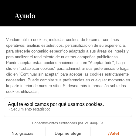
Ayuda
Contáctanos
Nuestras tarifas
Preguntas frecuentes
Prensa
español (es)
© THE VENDÔM COMPANY, TODOS LOS DERECHOS RESERVADOS
• CRÉDITOS
Aviso legal
Condiciones generales
Política de privacidad
Tratamiento de datos