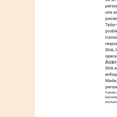
de un
perso
una a
pacie
Tailor
probl
trans
respo
SHA, l
operat
Acer
SHA e
enfoqu
Made,
perso
Fuente d
bienest
exclusiv