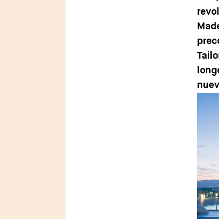
revo
Made
prec
Tail
long
nuev