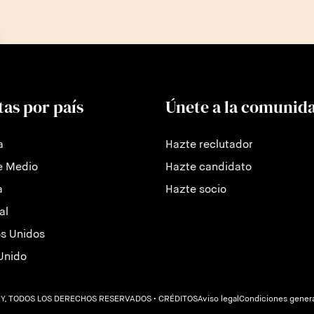
tas por país
Únete a la comunid
a
Hazte reclutador
e Medio
Hazte candidato
a
Hazte socio
al
s Unidos
Unido
Y, TODOS LOS DERECHOS RESERVADOS
• CRÉDITOS
Aviso legal
Condiciones gener