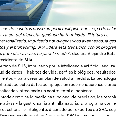
 uno de nosotros posee un perfil biológico y un mapa de salu
. La era del bienestar genérico ha terminado. El futuro es
personalizado, impulsado por diagnósticos avanzados, la ges
os y el biohacking. SHA lidera esta transición con un progra
 para el individuo, no para la media"
, declara Alejandro Batal
residente de SHA.
oritmo de SHA, impulsado por la inteligencia artificial, analiz
ud de datos – hábitos de vida, perfiles biológicos, resultado
mientos – para crear un plan de salud a medida. La tecnologí
I traduce estos datos complejos en recomendaciones claras
alizadas, ofreciendo un control total al paciente.
-Made combina la medicina funcional de precisión, las terapi
erativas y la gastronomía antiinflamatoria. El programa comi
n cuestionario inteligente, diseñado por expertos de SHA, se