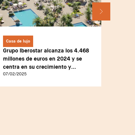
Casa de lujo
Casa de
Grupo Iberostar alcanza los 4.468
Hispan
millones de euros en 2024 y se
perman
centra en su crecimiento y
Barcel
07/02/2025
28/02/2
expansión para 2025
exclusi
presta