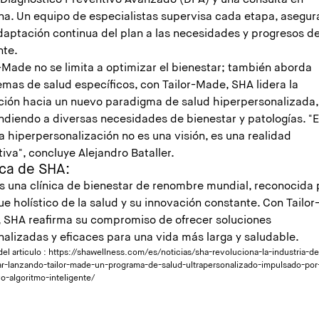
 Diagnóstico Preventivo Avanzado (DPA) y una consulta en
na. Un equipo de especialistas supervisa cada etapa, asegu
daptación continua del plan a las necesidades y progresos de
nte.
-Made no se limita a optimizar el bienestar; también aborda
emas de salud específicos, con Tailor-Made, SHA lidera la
ición hacia un nuevo paradigma de salud hiperpersonalizada,
ndiendo a diversas necesidades de bienestar y patologías. "
a hiperpersonalización no es una visión, es una realidad
iva", concluye Alejandro Bataller.
ca de SHA:
s una clínica de bienestar de renombre mundial, reconocida 
e holístico de la salud y su innovación constante. Con Tailor
 SHA reafirma su compromiso de ofrecer soluciones
nalizadas y eficaces para una vida más larga y saludable.
el articulo :
https://shawellness.com/es/noticias/sha-revoluciona-la-industria-de
ar-lanzando-tailor-made-un-programa-de-salud-ultrapersonalizado-impulsado-por
o-algoritmo-inteligente/