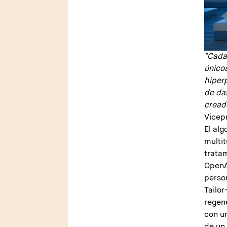
"Cada
únicos
hiper
de dat
creado
Vicep
El alg
multit
trata
OpenA
person
Tailor
regen
con u