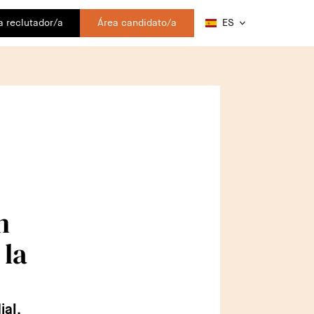
a reclutador/a
Área candidato/a
ES
n
 la
ial,