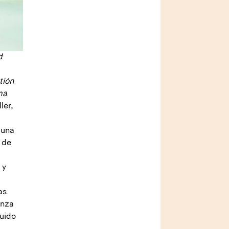
d
tión
ma
ler,
a una
s de
a
 y
as
enza
guido