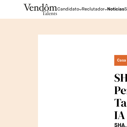
Candidato
Reclutador
Noticias
S
Casa 
SH
Pe
Ta
IA
SHA,