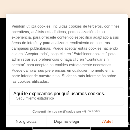
Tendencias y opiniones
Ofer
Noticias de Vendôm
Franci
Orient
Españ
Síguenos :
Portug
Estado
Reino 
español (es)
© THE VENDÔM COMPAN