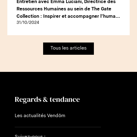
Entretien avec Emma Luciani, Directrice des
Ressources Humaines au sein de The Gate
Collection : Inspirer et accompagner l’humain
31/10/2024
au cœur de l’hôtellerie de luxe
Tous les articles
Regards & tendance
Les actualités Vendôm
Suivez-nous :