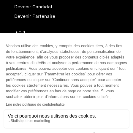
Devenir Candidat
Devenir Partenaire
Aide
Contactez-nous
Nos tarifs
FAQ
Presse
Français (fr)
© THE VENDÔM COMPANY, TOUS DROITS RÉSERVÉS
• CRÉDITS
Mentions légales
Conditions Générales
Politique de confidentialité
Traitements des données