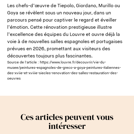
Les chefs-d’œuvre de Tiepolo, Giordano, Murillo ou
Goya se révèlent sous un nouveau jour, dans un
parcours pensé pour captiver le regard et éveiller
l’émotion. Cette rénovation prestigieuse illustre
l’excellence des équipes du Louvre et ouvre déjà la
voie à de nouvelles salles espagnoles et portugaises
prévues en 2026, promettant aux visiteurs des
découvertes toujours plus fascinantes.
Source de l'article :
https://www.louvre.fr/decouvrir/vie-du-
musee/peintures-espagnoles-de-greco-a-goya-peintures-italiennes-
des-xviie-et-xviiie-siecles-renovation-des-salles-restauration-des-
oeuvres
Ces articles peuvent vous
intéresser