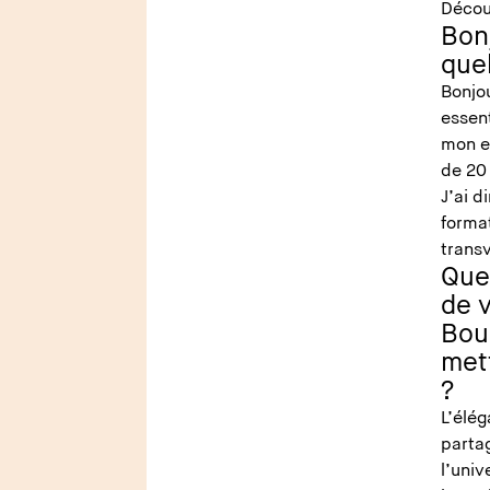
Décou
Bon
que
Bonjou
essent
mon e
de 20
J’ai d
format
transv
Que
de 
Bou
met
?
L’élég
parta
l’uni