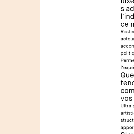
lux
s'a
l'in
ce 
Reste
acteur
accom
polit
Permet
l’expé
Quel
tend
com
vos
Ultra 
artist
struct
apport