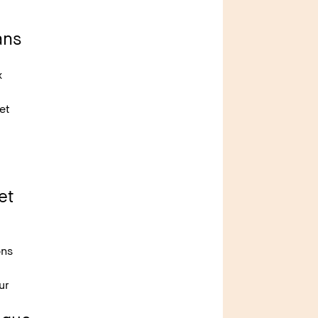
ans
x
et
et
c
ons
ur