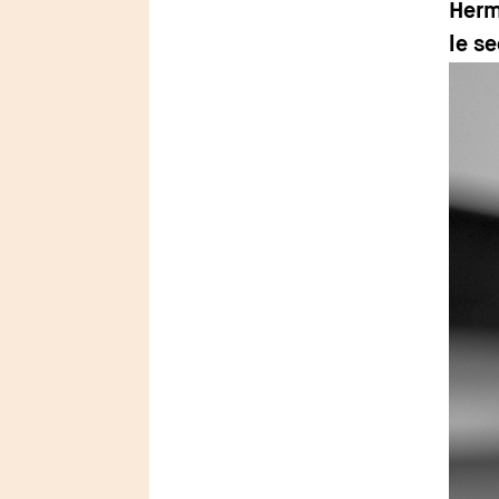
Herm
le s