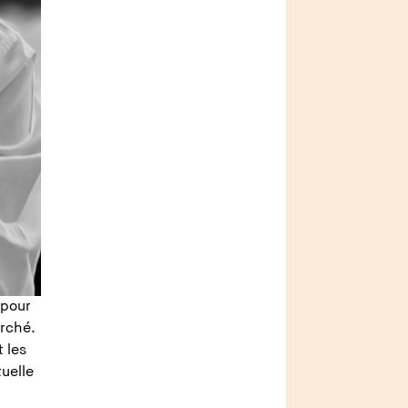
 pour
arché.
t les
uelle