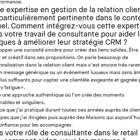
rformance.
e expertise en gestion de la relation clie
particulièrement pertinente dans le cont
uel. Comment intégrez-vous cette expert
 votre travail de consultante pour aider 
ques à améliorer leur stratégie CRM ?
pper une curiosité sincère pour créer des liens solides. Être
 et créatif dans ses propositions. On parle beaucoup de
nalisation dans la relation client mais c’est encore très rar
 Un message générique ou un évènement luxueux mais sans â
lus suffisants pour capter une clientèle exigeante et gagnée 
ry fatigue ».
e une approche authentique où l’on crée des moments
ables et singuliers.
ce que j’ai pratiqué durant toutes ces années auprès de clien
ipes que j’ai dirigées puis auprès des Maisons qui aujourd’h
confiance pour les accompagner.
 votre rôle de consultante dans le retail