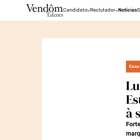
Candidato
Reclutador
Noticias
S
Casa 
Lu
Es
à 
Fort
marq