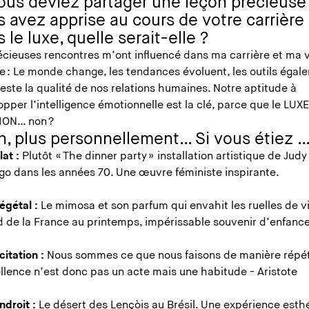
vous deviez partager une leçon précieuse
 avez apprise au cours de votre carrière
 le luxe, quelle serait-elle ?
écieuses rencontres m’ont influencé dans ma carrière et ma v
e : Le monde change, les tendances évoluent, les outils égal
este la qualité de nos relations humaines. Notre aptitude à
pper l’intelligence émotionnelle est la clé, parce que le LUXE
ION… non ?
in, plus personnellement… Si vous étiez 
lat :
Plutôt « The dinner party » installation artistique de Judy
go dans les années 70. Une œuvre féministe inspirante.
égétal :
Le mimosa et son parfum qui envahit les ruelles de vi
d de la France au printemps, impérissable souvenir d’enfanc
citation :
Nous sommes ce que nous faisons de manière répé
ellence n’est donc pas un acte mais une habitude - Aristote
ndroit :
Le désert des Lençòis au Brésil. Une expérience esth