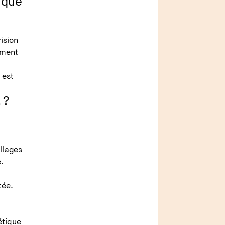
 que
ision
ement
 est
… ?
llages
e.
tée.
étique