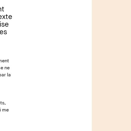
nt
exte
ise
les
ement
me ne
par la
ts,
ui me