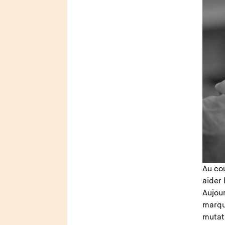
Au cou
aider 
Aujour
marqu
mutati