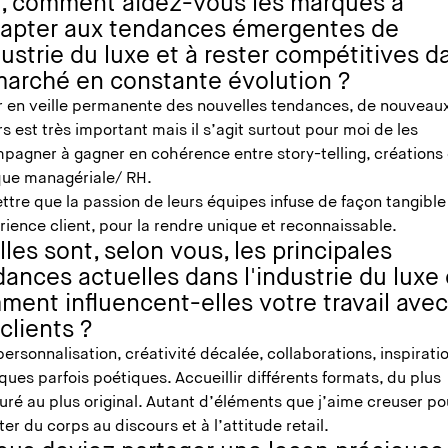
e, comment aidez-vous les marques à
dapter aux tendances émergentes de
dustrie du luxe et à rester compétitives d
marché en constante évolution ?
r en veille permanente des nouvelles tendances, de nouveau
s est très important mais il s’agit surtout pour moi de les
pagner à gagner en cohérence entre story-telling, créations 
ique managériale/ RH.
tre que la passion de leurs équipes infuse de façon tangible
rience client, pour la rendre unique et reconnaissable.
les sont, selon vous, les principales
ances actuelles dans l'industrie du luxe 
ment influencent-elles votre travail ave
 clients ?
personnalisation, créativité décalée, collaborations, inspirati
iques parfois poétiques. Accueillir différents formats, du plus
uré au plus original. Autant d’éléments que j’aime creuser po
er du corps au discours et à l’attitude retail.