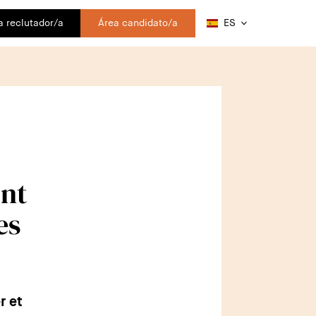
a reclutador/a
Área candidato/a
ES
ent
es
r et