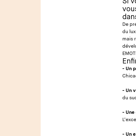
Si 
vous
dans
De pr
du lux
mais r
dévelo
EMOT
Enf
- Un p
Chica
- Un v
du su
- Une 
L’exc
- Un e