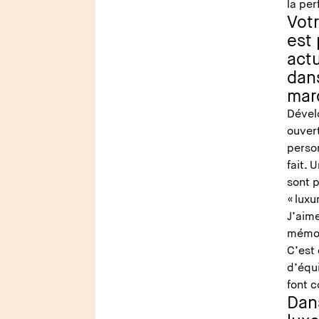
la pe
Votr
est 
act
dans
mar
Dévelo
ouvert
person
fait.
sont p
« luxu
J’aim
mémor
C’est 
d’équ
font 
Dans