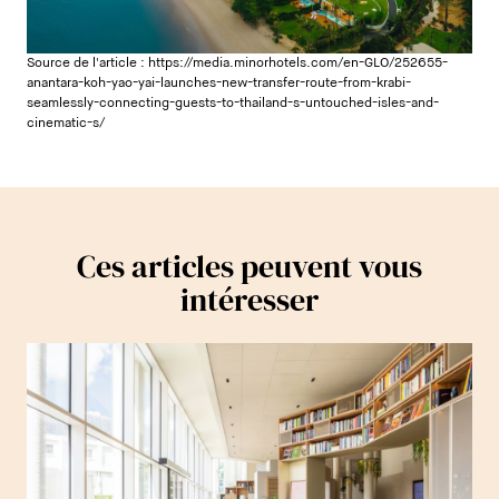
Source de l'article :
https://media.minorhotels.com/en-GLO/252655-
anantara-koh-yao-yai-launches-new-transfer-route-from-krabi-
seamlessly-connecting-guests-to-thailand-s-untouched-isles-and-
cinematic-s/
Ces articles peuvent vous
intéresser