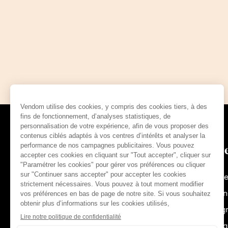
Regards & tendance
Offr
Les actualités Vendôm
Franc
Moyen
Espag
Suivez-nous :
Portug