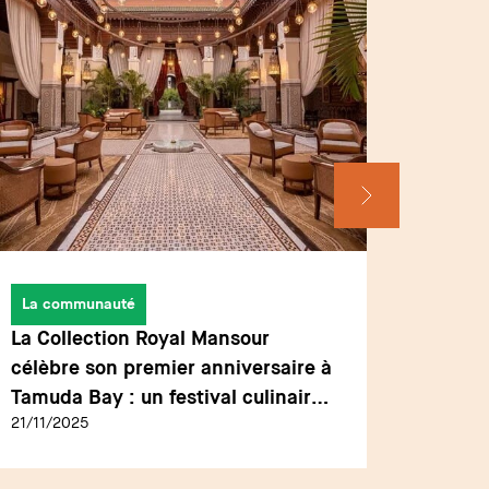
La communauté
Interv
La Collection Royal Mansour
Arnaud
célèbre son premier anniversaire à
financi
Tamuda Bay : un festival culinaire
l'exce
21/11/2025
15/05/2
signé par l'excellence
servic