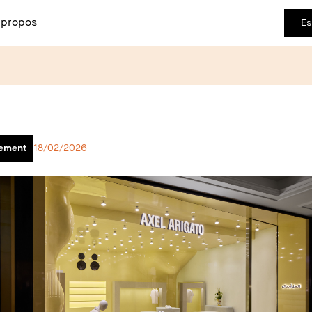
 propos
Es
ement
18/02/2026