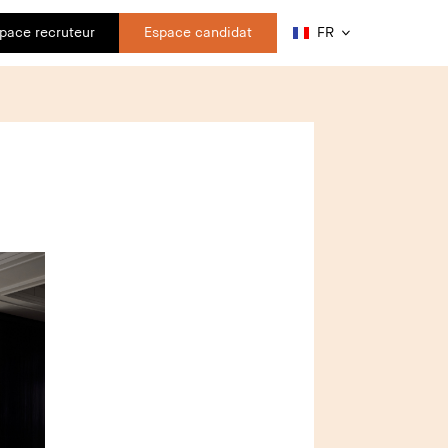
pace recruteur
Espace candidat
FR