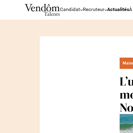
Candidat
Recruteur
Actualités
À
Mais
L’
mo
No