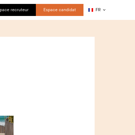
pace recruteur
Espace candidat
FR