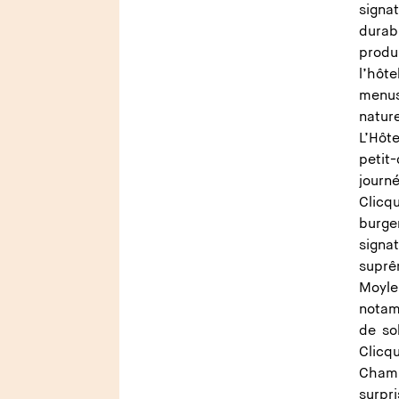
signa
durab
produ
l’hôt
menus
nature
L’Hôt
petit
journ
Clicq
burge
signa
suprê
Moyl
notam
de so
Clic
Champ
surpr