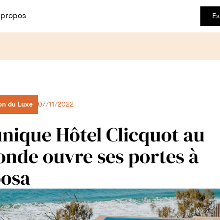
 propos
Es
on du Luxe
07/11/2022
unique Hôtel Clicquot au
nde ouvre ses portes à
osa