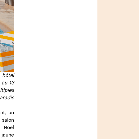
 hôtel
 au 13
tiples
aradis
nt, un
 salon
e Noel
 jaune