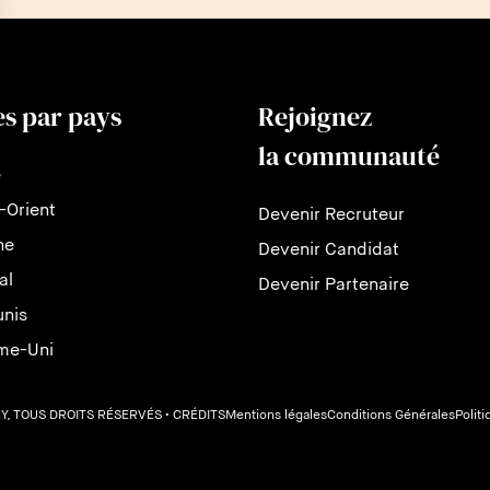
es par pays
Rejoignez
la communauté
e
-Orient
Devenir Recruteur
ne
Devenir Candidat
al
Devenir Partenaire
unis
me-Uni
Y, TOUS DROITS RÉSERVÉS
• CRÉDITS
Mentions légales
Conditions Générales
Politi