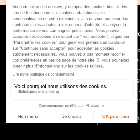
Regards & tendance
Offr
Les actualités Vendôm
Franc
Moyen
Espag
Suivez-nous :
Portug
États-
Royau
Français (fr)
© THE VENDÔM COMPAN