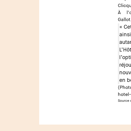
Clicqu
À l’
Gallot
« Ce
ains
auta
L’H
l’op
réjo
nouve
en b
(Photo
hotel
Source d