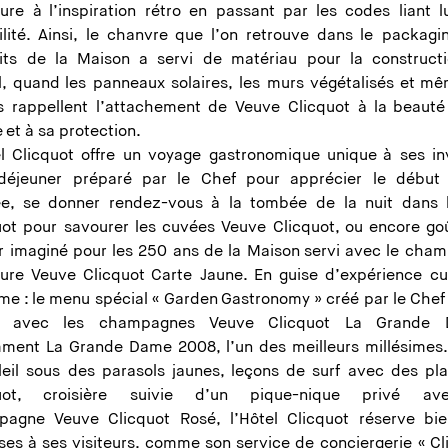
ture à l’inspiration rétro en passant par les codes liant l
ilité. Ainsi, le chanvre que l’on retrouve dans le packagi
its de la Maison a servi de matériau pour la construct
el, quand les panneaux solaires, les murs végétalisés et mê
 rappellent l’attachement de Veuve Clicquot à la beauté
 et à sa protection.
el Clicquot offre un voyage gastronomique unique à ses inv
-déjeuner préparé par le Chef pour apprécier le début
ée, se donner rendez-vous à la tombée de la nuit dans 
uot pour savourer les cuvées Veuve Clicquot, ou encore goû
r imaginé pour les 250 ans de la Maison servi avec le cha
ture Veuve Clicquot Carte Jaune. En guise d’expérience cul
me : le menu spécial « Garden Gastronomy » créé par le Chef
e avec les champagnes Veuve Clicquot La Grande 
ment La Grande Dame 2008, l’un des meilleurs millésimes.
leil sous des parasols jaunes, leçons de surf avec des pl
quot, croisière suivie d’un pique-nique privé av
agne Veuve Clicquot Rosé, l’Hôtel Clicquot réserve bi
ises à ses visiteurs, comme son service de conciergerie « Cli