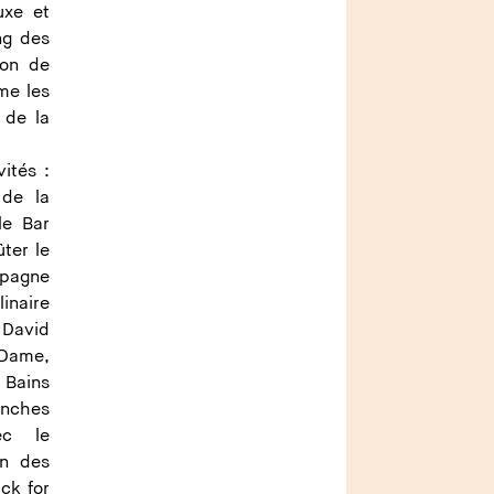
uxe et
ng des
ion de
me les
 de la
ités :
 de la
le Bar
ter le
mpagne
inaire
 David
Dame,
 Bains
anches
ec le
en des
ck for