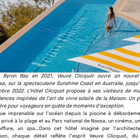
 Byron Bay en 2021, Veuve Clicquot ouvre un nouvel
sa, sur la spectaculaire Sunshine Coast en Australie, jusqu’
bre 2022. L’Hôtel Clicquot propose à ses visiteurs de mul
iences inspirées de l’art de vivre solaire de la Maison. Un p
stre pour voyageurs en quête de moments d’exception.
ue imprenable sur l’océan depuis la piscine à débordeme
 privé à la plage et au Parc national de Noosa, un cinéma, un
iffure, un spa…Dans cet hôtel imaginé par l’architect
son, chaque détail reflète l’esprit Veuve Clicquot, du