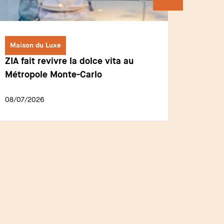
Maison du Luxe
Maison
ZIA fait revivre la dolce vita au
Alexan
Métropole Monte-Carlo
l'anci
08/07/2026
10/06/2