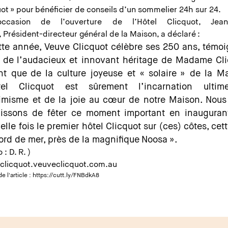
ot » pour bénéficier de conseils d’un sommelier 24h sur 24.
occasion de l’ouverture de l’Hôtel Clicquot, Jean
, Président-directeur général de la Maison, a déclaré :
tte année, Veuve Clicquot célèbre ses 250 ans, témo
i de l’audacieux et innovant héritage de Madame Cl
nt que de la culture joyeuse et « solaire » de la M
ôtel Clicquot est sûrement l’incarnation ulti
timisme et de la joie au cœur de notre Maison. Nou
uissons de fêter ce moment important en inauguran
lle fois le premier hôtel Clicquot sur (ces) côtes, cett
ord de mer, près de la magnifique Noosa ».
 : D. R. )
-clicquot.veuveclicquot.com.au
e l'article :
https://cutt.ly/FNBdkA8