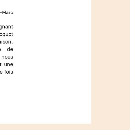
-Marc
ignant
icquot
aison.
me de
s nous
t une
e fois