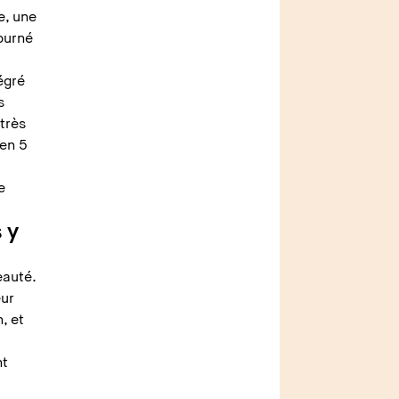
e, une
tourné
égré
s
très
 en 5
u
e
 y
eauté.
eur
, et
nt