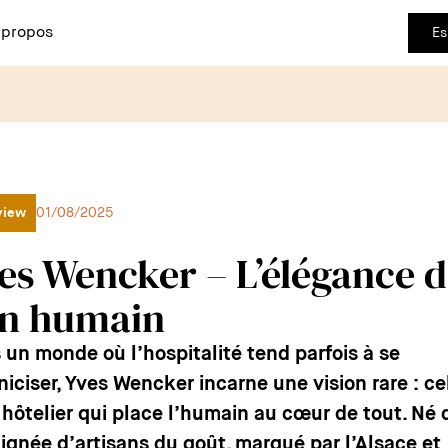
 propos
Es
view
01/08/2025
es Wencker – L’élégance 
en humain
 un monde où l’hospitalité tend parfois à se
niciser, Yves Wencker incarne une vision rare : ce
 hôtelier qui place l’humain au cœur de tout. Né
lignée d’artisans du goût, marqué par l’Alsace et