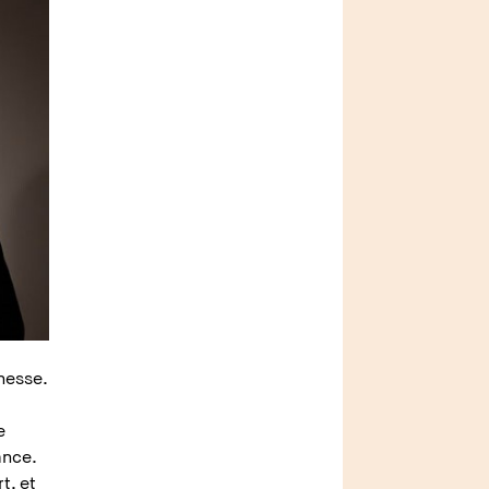
nesse.
e
lance.
t, et