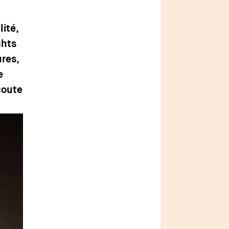
ité,
chts
res,
e
écoute