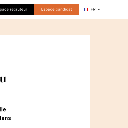
pace recruteur
Espace candidat
FR
du
lle
 dans