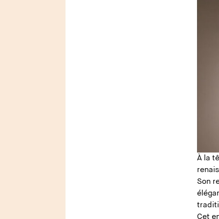
À la t
renais
Son re
élégan
tradit
Cet en