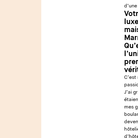
d’une
Votr
lux
mais
Mar
Qu’e
l’un
pre
véri
C’est 
passi
J’ai g
étaie
mes g
boulan
deveni
hôteli
d’hôte