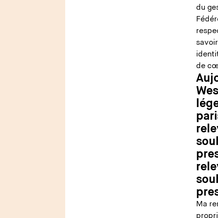
du ge
Fédére
respec
savoir
identi
de cœ
Aujo
West
lége
pari
rele
souh
pres
rele
souh
pre
Ma re
propri