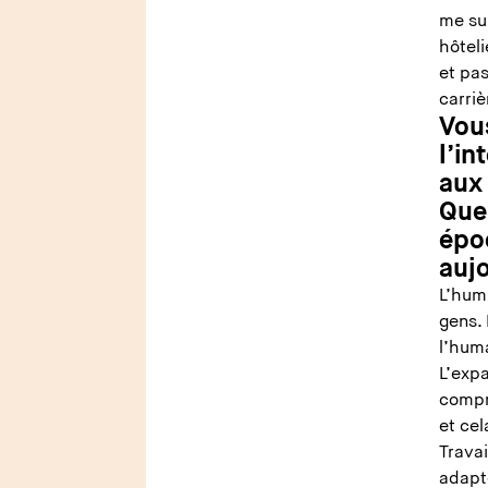
me sui
hôteli
et pas
carriè
Vous
l’in
aux 
Que
épo
auj
L’humi
gens. 
l’hum
L’expa
compre
et cel
Travai
adapte