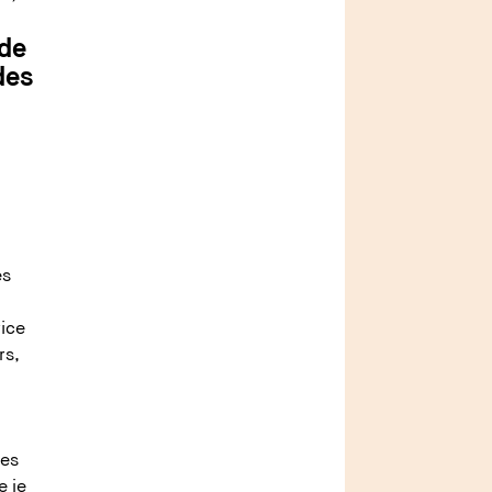
 de
des
es
vice
rs,
res
e je