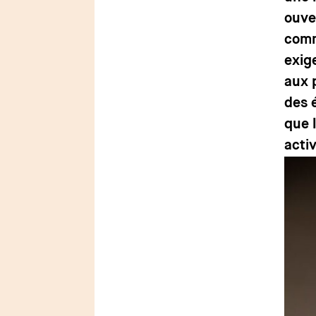
ouve
comm
exig
aux 
des 
que l
activ