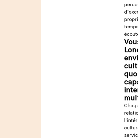
percev
d’exce
propr
temps.
écout
Vous
Lon
env
cult
quoi
capa
inte
mult
Chaque
relati
l’inté
cultur
servic