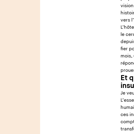
vision
histoi
vers l
L’hôte
le cer
depuis
fier p
mois, 
répond
proue
Et 
insu
Je veu
L’esse
humain
ces in
compt
trans