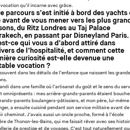
 vocation qu’il incarne avec grâce.
e parcours s’est initié à bord des yachts
e avant de vous mener vers les plus gran
ons, du Ritz Londres au Taj Palace
rakech, en passant par Disneyland Paris.
st-ce qui vous a d’abord attiré dans
ivers de l’hospitalité, et comment cette
mière curiosité est-elle devenue une
table vocation ?
souvent dans les détails de l’enfance que naissent les grand
ons.
randi dans une famille où l’artisanat du goût et le sens du ser
nt omniprésents : mes arrière-grands-parents étaient bouche
rands-parents boulangers-pâtissiers, et mon père, lui-même
ger, a ensuite cuisiné pendant son service militaire avant de
r cheminot. J’avais aussi un oncle proche, formé à l’école
ère de Thonon-les-Bains, qui me faisait rêver avec ses histoi
llerie de prestige et de voyages. C’est tout naturellement qu