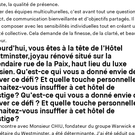
ste, la qualité de présence.
r des équipes multiculturelles, c’est avant tout une questio
t, de communication bienveillante et d’objectifs partagés. Il
 composer avec les sensibilités individuelles tout en créant 
té collective. Cela demande de la finesse, de la clarté, et be
ur.
urd’hui, vous êtes à la tête de l’Hôtel
minster, joyau rénové situé sur la
ndaire rue de la Paix, haut lieu du luxe
sien. Qu’est-ce qui vous a donné envie d
ver ce défi ? Et quelle touche personnell
aitez-vous insuffler à cet hôtel de
tige ? Qu’est-ce qui vous a donné envie 
ver ce défi ? Et quelle touche personnell
aitez-vous insuffler à cet hôtel de
stige ?
ncontre avec Monsieur CHIU, fondateur du groupe Warwick e
étaire du Westminster, a été déterminante. J’ai été séduit pa