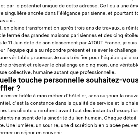
 et par le potentiel unique de cette adresse. Ce lieu a une âm
re singulière ancrée dans l’élégance parisienne, et pourtant 
’avenir.
l, en pleine transformation après trois ans de travaux, a réint
cle fermé des grandes maisons parisiennes et des cinq étoile
 le 11 Juin date de son classement par ATOUT France, je suis 
our l’équipe qui a su répondre présent et relever le challenge
une véritable prouesse. Je suis très fier pour l’équipe qui a s
re présent et relever le challenge en cinq mois, une véritabl
sse collective, humaine autant que professionnelle.
quelle touche personnelle souhaitez-vous
ffler ?
x rester fidèle à mon métier d’hôtelier, sans surjouer la nouv
ntiel, c’est la constance dans la qualité de service et la chal
e. Les clients cherchent avant tout des instants d’exception
stants naissent de la sincérité du lien humain. Chaque détail
e. Une lumière, un sourire, une discrétion bien placée peuve
former un séjour en souvenir.