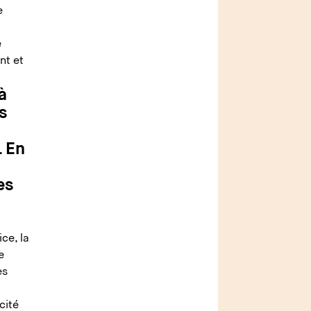
e
e
nt et
à
s
. En
es
ce, la
e
es
cité