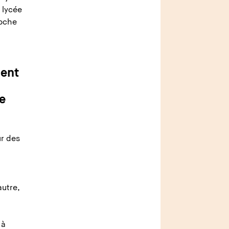
e lycée
poche
ment
te
ur des
autre,
 à