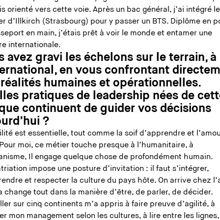
s orienté vers cette voie. Après un bac général, j’ai intégré l
er d’Illkirch (Strasbourg) pour y passer un BTS. Diplôme en 
seport en main, j’étais prêt à voir le monde et entamer une
re internationale.
 avez gravi les échelons sur le terrain, à
ternational, en vous confrontant directe
réalités humaines et opérationnelles.
lles pratiques de leadership nées de cet
que continuent de guider vos décisions
ourd’hui ?
lité est essentielle, tout comme la soif d’apprendre et l’amo
Pour moi, ce métier touche presque à l’humanitaire, à
anisme, Il engage quelque chose de profondément humain.
triation impose une posture d’invitation : il faut s’intégrer,
ndre et respecter la culture du pays hôte. On arrive chez l’
a change tout dans la manière d’être, de parler, de décider.
ller sur cinq continents m’a appris à faire preuve d’agilité, à
r mon management selon les cultures, à lire entre les lignes,