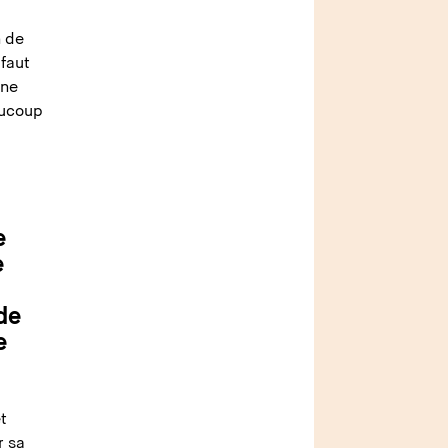
n de
 faut
une
aucoup
e
e
de
e
t
r sa