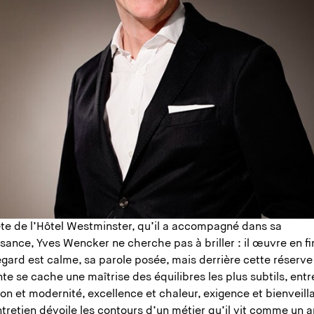
ête de l’Hôtel Westminster, qu’il a accompagné dans sa
sance, Yves Wencker ne cherche pas à briller : il œuvre en fi
gard est calme, sa parole posée, mais derrière cette réserve
te se cache une maîtrise des équilibres les plus subtils, entr
ion et modernité, excellence et chaleur, exigence et bienveil
tretien dévoile les contours d’un métier qu’il vit comme un ar