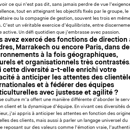
oir ce qui n’est pas dit, sans jamais perdre de vue l’exigenc
llence, tout en atteignant les objectifs fixés par le groupe, le
iétaire ou la compagnie de gestion, souvent les trois en mêm
 C’est un véritable exercice d’équilibriste, entre discerneme
e active. Un défi quotidien que j’embrasse avec passion.
 avez exercé des fonctions de direction 
dres, Marrakech ou encore Paris, dans de
ironnements à la fois géographiques,
urels et organisationnels très contrastés
 cette diversité a-t-elle enrichi votre
cité à anticiper les attentes des clientèl
rnationales et à fédérer des équipes
iculturelles avec justesse et agilité ?
 culture m’a offert une manière différente d’aborder le servi
on client et la dynamique d’équipe. En vivant ces diversités d
rieur, j’ai appris à anticiper les attentes en fonction des origin
elles des clients, mais aussi à parler un langage universel du
e reposant sur des valeurs comme l’émotion vraie, l’authenti